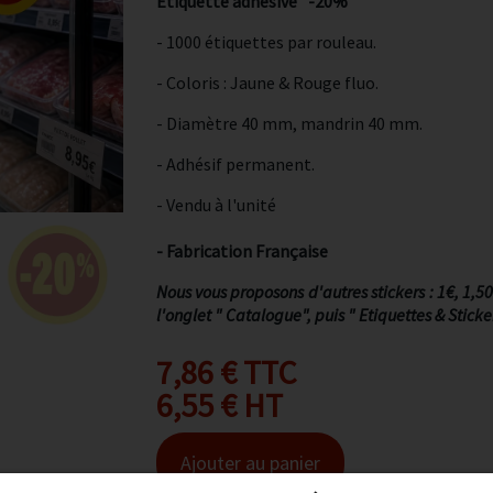
Étiquette adhésive "-20% "
- 1000 étiquettes par rouleau.
- Coloris : Jaune & Rouge fluo.
- Diamètre 40 mm, mandrin 40 mm.
- Adhésif permanent.
- Vendu à l'unité
- Fabrication Française
Nous vous proposons d'autres stickers : 1€, 1,5
l'onglet " Catalogue", puis " Etiquettes & Sticke
7,86 € TTC
6,55 € HT
Ajouter au panier