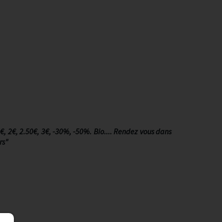
0€, 2€, 2.50€, 3€, -30%, -50%. Bio.... Rendez vous dans
rs"