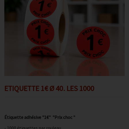
Promotions
Avis client
Contact
ETIQUETTE 1€ Ø 40. LES 1000
Étiquette adhésive "1€" "Prix choc "
- 1000 étiquettes par rouleau.