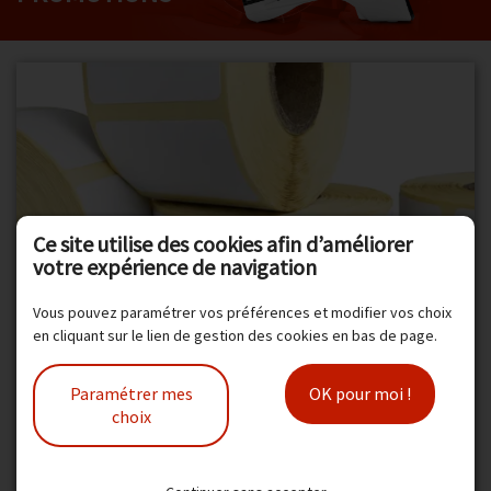
Promotions
Avis client
Contact
Ce site utilise des cookies afin d’améliorer
votre expérience de navigation
PROMOTION
Vous pouvez paramétrer vos préférences et modifier vos choix
en cliquant sur le lien de gestion des cookies en bas de page.
ÉTIQUETTES THERMIQUES 38X25 MM MANDRIN 25 MM
POUR IMPRIMANTES ZEBRA, TOSHIBA, CITIZEN ET TSC
Paramétrer mes
OK pour moi !
choix
89,20 € HT
80,87 € HT
97,04 € TTC
107,04 € TTC