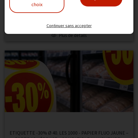
RÉSISTE AU FROID
choix
7,86 €
TTC
6,55 €
HT
Continuer sans accepter
Plus de détails
ETIQUETTE -30% Ø 40. LES 1000 - PAPIER FLUO JAUNE –