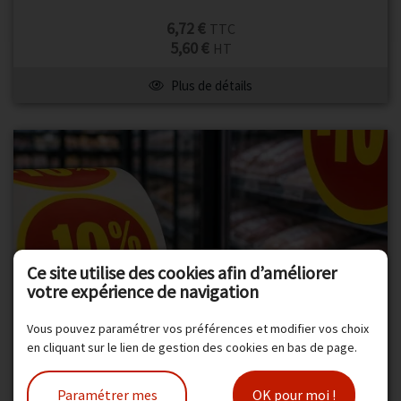
6,72 €
TTC
5,60 €
HT
Plus de détails
Ce site utilise des cookies afin d’améliorer
votre expérience de navigation
Vous pouvez paramétrer vos préférences et modifier vos choix
en cliquant sur le lien de gestion des cookies en bas de page.
ETIQUETTE -10% Ø 40. LES 1000 - PAPIER FLUO JAUNE –
FORTE ADHÉRENCE – COMPATIBLE ALIMENTAIRE –
Paramétrer mes
OK pour moi !