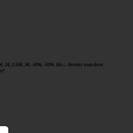
0€, 2€, 2.50€, 3€, -30%, -50%. Bio.... Rendez vous dans
rs"