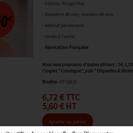
- Coloris : Rouge fluo.
- Diamètre 40 mm, mandrin 40 mm.
- Adhésif permanent.
- Vendu à l'unité
-
Fabrication Française
Nous vous proposons d'autres stickers : 1€, 1,5
l'onglet " Catalogue", puis " Etiquettes & Sticke
Modèle :
ETIQ615
6,72 € TTC
5,60 € HT
Ajouter au panier