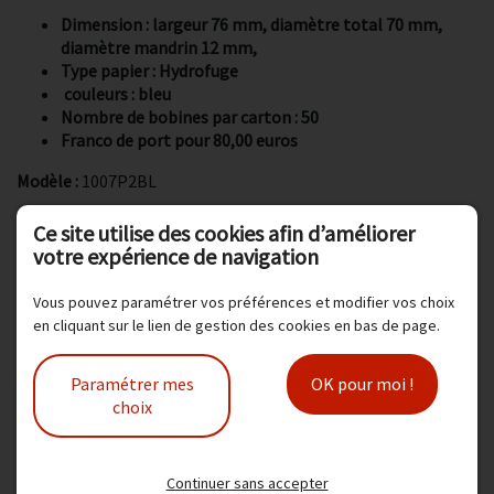
Dimension : largeur 76 mm, diamètre total 70 mm,
diamètre mandrin 12 mm,
Type papier : Hydrofuge
couleurs : bleu
Nombre de bobines par carton : 50
Franco de port pour 80,00 euros
Modèle :
1007P2BL
144,00 € TTC
Ce site utilise des cookies afin d’améliorer
votre expérience de navigation
120,00 € HT
Vous pouvez paramétrer vos préférences et modifier vos choix
en cliquant sur le lien de gestion des cookies en bas de page.
Ajouter au panier
Paramétrer mes
OK pour moi !
choix
Produit(s) associé(s)
Continuer sans accepter