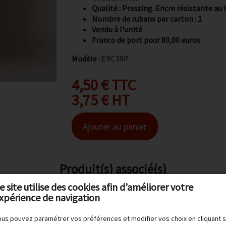
Qualité : Pressing. Encre résistante au 
Nombre de rubans par carton : 1
Vendu à l'unité
Franco de port pour 80,00 euros
Modèle :
ERC39P
4,50 € TTC
3,75 € HT
Ajouter au panier
Produit(s) associé(s)
e site utilise des cookies afin d’améliorer votre
xpérience de navigation
us pouvez paramétrer vos préférences et modifier vos choix en cliquant s