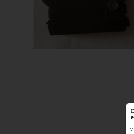
C
e
Vo