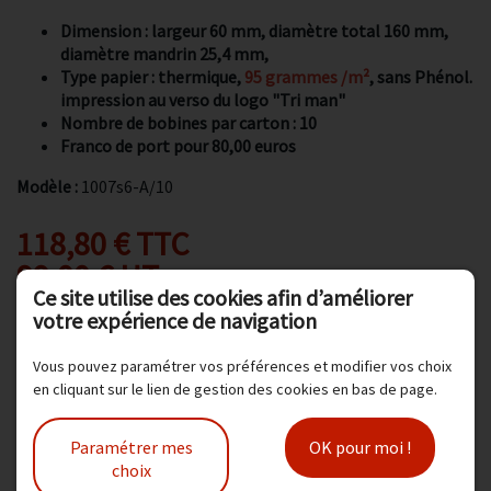
Dimension : largeur 60 mm, diamètre total 160 mm,
diamètre mandrin 25,4 mm,
Type papier : thermique,
95 grammes /m²
, sans Phénol.
impression au verso du logo "Tri man"
Nombre de bobines par carton : 10
Franco de port pour 80,00 euros
Modèle :
1007s6-A/10
118,80 € TTC
99,00 € HT
Ce site utilise des cookies afin d’améliorer
votre expérience de navigation
Ajouter au panier
Vous pouvez paramétrer vos préférences et modifier vos choix
en cliquant sur le lien de gestion des cookies en bas de page.
Produit(s) associé(s)
Paramétrer mes
OK pour moi !
choix