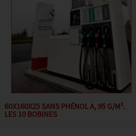
Promotions
Avis client
Contact
60X160X25 SANS PHÉNOL A, 95 G/M².
LES 10 BOBINES