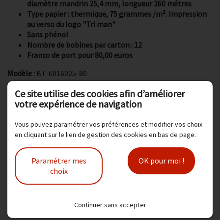
diamètre mandrin 25,4 mm, longueur 260 métres
Type papier : thermique, 75 grammes /m². Impression
au verso du logo "Tri man"
Sans phénol
Nombre de bobines par carton : 12
Franco de port pour 80,00 euros
Modèle :
BT-6016025-80
Ce site utilise des cookies afin d’améliorer
95,04 € TTC
votre expérience de navigation
79,20 € HT
Vous pouvez paramétrer vos préférences et modifier vos choix
en cliquant sur le lien de gestion des cookies en bas de page.
Ajouter au panier
Paramétrer mes
OK pour moi !
choix
Produit(s) associé(s)
Continuer sans accepter