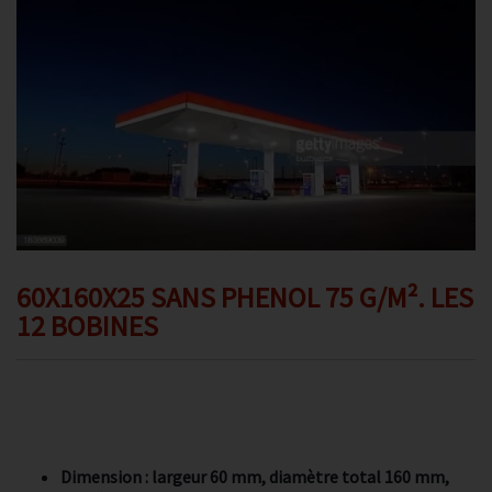
Promotions
Avis client
Contact
60X160X25 SANS PHENOL 75 G/M². LES
12 BOBINES
Dimension : largeur 60 mm, diamètre total 160 mm,