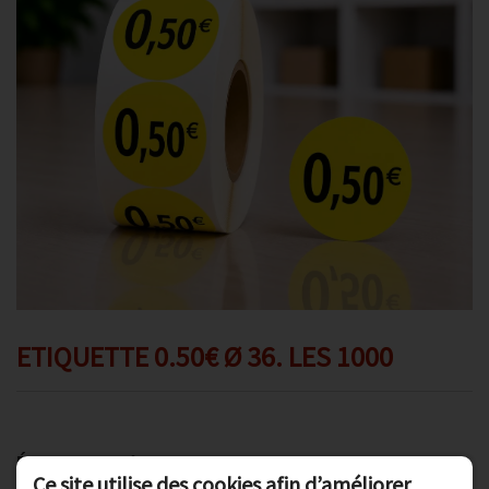
Promotions
Avis client
Contact
ETIQUETTE 0.50€ Ø 36. LES 1000
Étiquette adhésive "0.50€"
Ce site utilise des cookies afin d’améliorer