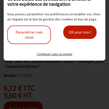
- 1000 étiquettes par rouleau.
votre expérience de navigation
- Coloris : Jaune fluo.
Vous pouvez paramétrer vos préférences et modifier vos choix
en cliquant sur le lien de gestion des cookies en bas de page.
- Diamètre 36 mm, mandrin 40 mm.
- Adhésif permanent.
Paramétrer mes
OK pour moi !
choix
- Vendu à l'unité
- Fabrication Française
Continuer sans accepter
Nous vous proposons d'autres stickers : 1€, 1,50€, 2€, 2.50€, 3€,
-30%, -50%. Bio....Rendez vous dans l'onglet " Catalogue", puis
" Etiquettes & Stickers"
Modèle :
ETIQ715
6,72 € TTC
5,60 € HT
Ajouter au panier