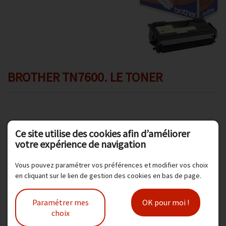
Promotions
Avis client
Contact
BROTHER TN7600. LE TONER
Ce site utilise des cookies afin d’améliorer
votre expérience de navigation
Toner pour Brother :
HL 5030 / 5040 / 5070
Vous pouvez paramétrer vos préférences et modifier vos choix
en cliquant sur le lien de gestion des cookies en bas de page.
6500 pages.
Noir
. Réf constructeur : TN7600
Paramétrer mes
OK pour moi !
Modèle :
BRT TN 7600
choix