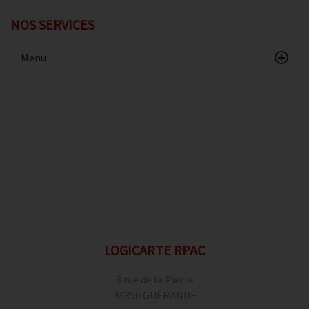
NOS SERVICES
Menu
Accueil
Catalogue
Avis client
Contact
Conditions de vente
Données personnelles
Mentions légales
Politique de confidentialité
LOGICARTE RPAC
Gestion des cookies
8 rue de la Pierre
44350 GUÉRANDE