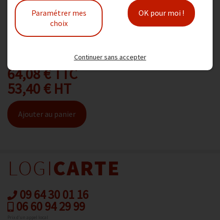
Paramétrer mes
OK pour moi !
choix
Noir mat. Réf HP B3P22A. N° abrégé 727
Modèle :
HP B3P22A
Continuer sans accepter
64,08 € TTC
53,40 € HT
Ajouter au panier
09 64 30 01 16
06 60 94 29 99
Prix d’un appel local