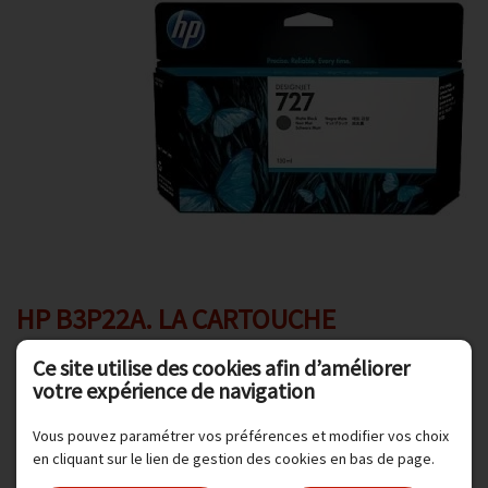
Promotions
Avis client
Contact
HP B3P22A. LA CARTOUCHE
Ce site utilise des cookies afin d’améliorer
votre expérience de navigation
Cartouche jet d'encre HP pour :
Vous pouvez paramétrer vos préférences et modifier vos choix
en cliquant sur le lien de gestion des cookies en bas de page.
Designjet T1500, T2500, T920