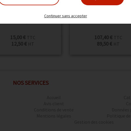
TE NETTOYANTE LECTEUR
CARTE NETTOYANTE
Continuer sans accepter
PUCE /1
LANGUETTE. LOT DE 1
15,00 €
107,40 €
TTC
TTC
12,50 €
89,50 €
HT
HT
NOS SERVICES
Accueil
Cat
Avis client
Co
Conditions de vente
Données 
Mentions légales
Politique de
Gestion des cookies