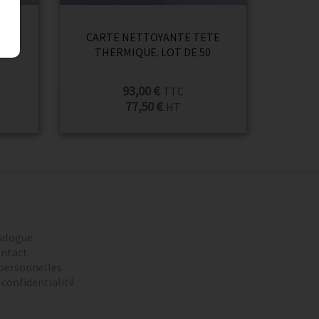
CARTE NETTOYANTE TETE
0
THERMIQUE. LOT DE 50
93,00 €
TTC
77,50 €
HT
alogue
ntact
personnelles
 confidentialité