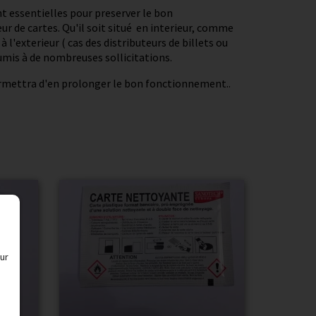
nt essentielles pour preserver le bon
r de cartes. Qu'il soit situé en interieur, comme
 l'exterieur ( cas des distributeurs de billets ou
oumis à de nombreuses sollicitations.
rmettra d'en prolonger le bon fonctionnement..
ur