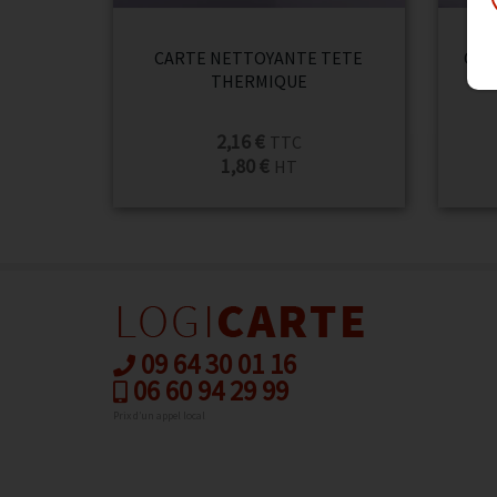
CARTE NETTOYANTE TETE
CAR
THERMIQUE
2,16 €
TTC
1,80 €
HT
09 64 30 01 16
06 60 94 29 99
Prix d’un appel local