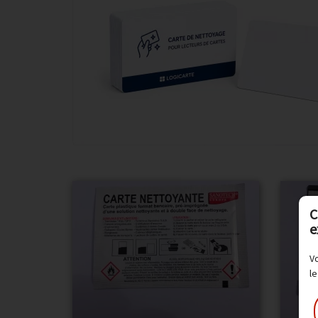
C
e
Vo
le