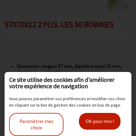
Promotions
Avis client
57X70X12 2 PLIS. LES 50 BOBINES
Contact
Dimension : largeur 57 mm, diamètre total 70 mm,
diamètre mandrin 12 mm,
Ce site utilise des cookies afin d’améliorer
Type papier : chimique autocopiant. 2 exemplaires, 1er
votre expérience de navigation
pli blanc, 2eme jaune
Nombre de bobines par carton : 50
Franco de port pour 80,00 euros
Vous pouvez paramétrer vos préférences et modifier vos choix
en cliquant sur le lien de gestion des cookies en bas de page.
Modèle :
1008H
Paramétrer mes
OK pour moi !
choix