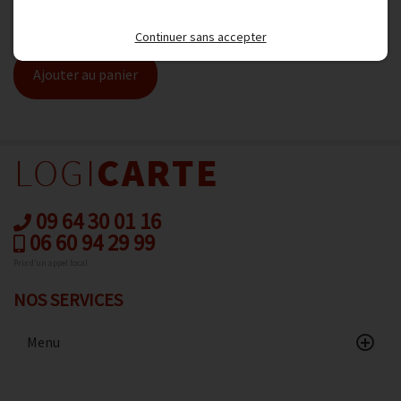
47,40 € TTC
39,50 € HT
Continuer sans accepter
Ajouter au panier
09 64 30 01 16
06 60 94 29 99
Prix d’un appel local
NOS SERVICES
Menu
Accueil
Catalogue