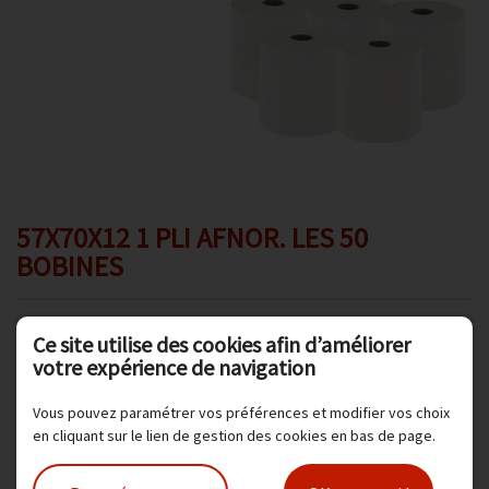
Promotions
Avis client
Contact
57X70X12 1 PLI AFNOR. LES 50
BOBINES
Ce site utilise des cookies afin d’améliorer
votre expérience de navigation
Vous pouvez paramétrer vos préférences et modifier vos choix
Dimension : largeur 57 mm, diamètre total 70 mm,
en cliquant sur le lien de gestion des cookies en bas de page.
diamètre mandrin 12 mm,
Type papier : Afnor 7
Nombre de bobines par carton : 50