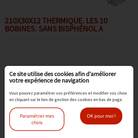
Promotions
Avis client
210X30X12 THERMIQUE. LES 10
BOBINES. SANS BISPHÉNOL A
Contact
Dimension : largeur 210 mm, diamètre total 30 mm,
Ce site utilise des cookies afin d’améliorer
diamètre mandrin 12 mm, longueur 50 mètres
votre expérience de navigation
Type papier : thermique
Nombre de bobines par carton : 10
Vous pouvez paramétrer vos préférences et modifier vos choix
Franco de port pour 80,00 euros
en cliquant sur le lien de gestion des cookies en bas de page.
Modèle :
1011C
Paramétrer mes
OK pour moi !
21,00 € TTC
choix
17,50 € HT