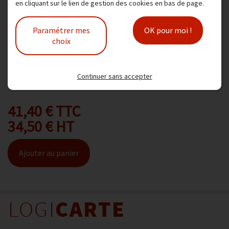
en cliquant sur le lien de gestion des cookies en bas de page.
Dimension : largeur 57 mm, diamètre total 47 mm,
Paramétrer mes
OK pour moi !
diamètre mandrin 12 mm,
choix
Type papier : thermique sans Bisphénol A
Nombre de bobines par carton : 50
Franco de port pour 80,00 euros
Continuer sans accepter
Modèle :
1003B-A
41,40 € TTC
34,50 € HT
Ajouter au panier