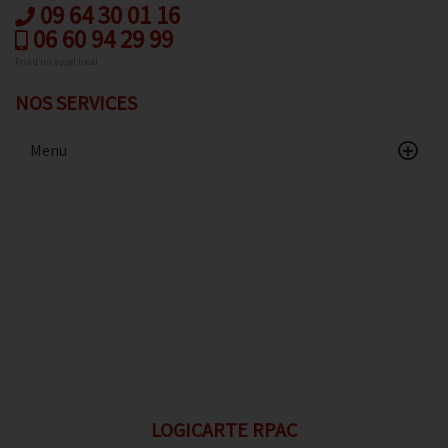
09 64 30 01 16
06 60 94 29 99
Prix d’un appel local
NOS SERVICES
Menu
Accueil
Catalogue
Avis client
Contact
Conditions de vente
Données personnelles
Mentions légales
Politique de confidentialité
LOGICARTE RPAC
Gestion des cookies