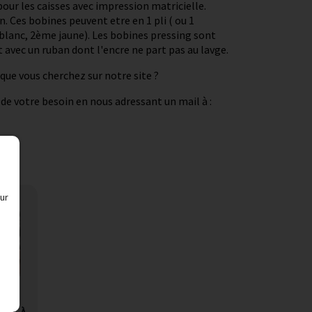
pour les caisses avec impression matricielle.
. Ces bobines peuvent etre en 1 pli ( ou 1
et blanc, 2ème jaune). Les bobines pressing sont
 avec un ruban dont l'encre ne part pas au lavge.
que vous cherchez sur notre site ?
 de votre besoin en nous adressant un mail à :
ur