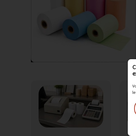
C
e
Vo
le