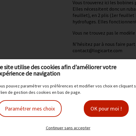
Vous trouverez ici les bobines 
Elles nécessitent donc un ruban
feuillet), en 2 plis (1er feuill
hydrofuges. Elles fonctionnent
Vous ne trouvez pas le modèle 
N'hésitez par à nous faire part
contact@logicarte.com
e site utilise des cookies afin d’améliorer votre
xpérience de navigation
us pouvez paramétrer vos préférences et modifier vos choix en cliquant s
 lien de gestion des cookies en bas de page.
Paramétrer mes choix
OK pour moi !
Continuer sans accepter