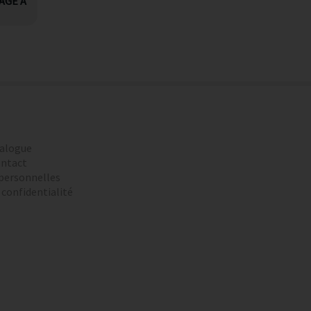
AGE À
alogue
ntact
personnelles
 confidentialité